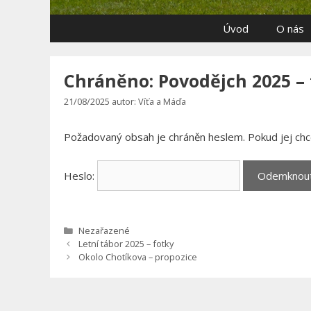
Úvod
O nás
Chráněno: Povodějch 2025 – 
21/08/2025
autor:
Víťa a Máďa
Požadovaný obsah je chráněn heslem. Pokud jej chce
Heslo:
Rubriky
Nezařazené
Letní tábor 2025 – fotky
Okolo Chotíkova – propozice