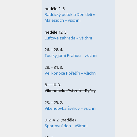
neděle 2. 6.
Radčický potok a Den dětí v
Malesicích – všichni
neděle 12. 5.
Luftova zahrada – všichni
26. – 28. 4.
Toulky jarní Prahou – všichni
28. – 31. 3.
Velikonoce Pořešín – všichni
8. – 10. 3.
Víkendovka Psí zub – Ryšky
23. – 25. 2.
Víkendovka Švihov – všichni
3. 2.
4. 2. (neděle)
Sportovní den – všichni