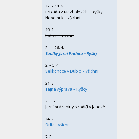
12. – 14. 6.
Brigáda v Mezholezích – Ryšky
Nepomuk – všichni
16. 5.
Buben – všichni
24. – 26. 4.
Toulky Jarní Prahou – Ryšky
2. – 5. 4.
Velikonoce v Dubici – všichni
21. 3.
Tajná výprava – Ryšky
2. – 6. 3.
Jarní prázdniny s rodiči v Janově
14. 2.
Orlík – všichni
7. 2.