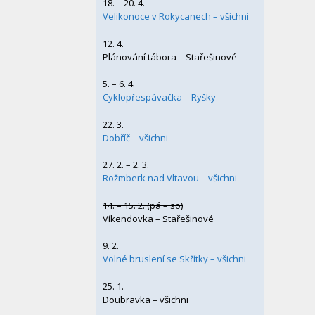
18. – 20. 4.
Velikonoce v Rokycanech – všichni
12. 4.
Plánování tábora – Stařešinové
5. – 6. 4.
Cyklopřespávačka – Ryšky
22. 3.
Dobříč – všichni
27. 2. – 2. 3.
Rožmberk nad Vltavou – všichni
14. – 15. 2. (pá – so)
Víkendovka – Stařešinové
9. 2.
Volné bruslení se Skřítky – všichni
25. 1.
Doubravka – všichni