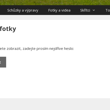
Schůzky a výpravy
Fotky a videa
Skřítci
To
fotky
te zobrazit, zadejte prosím nejdříve heslo: