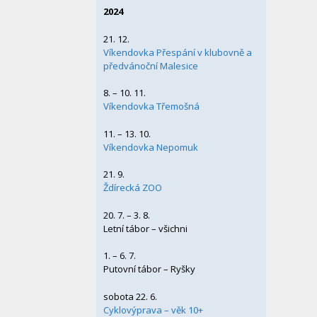
2024
21. 12.
Víkendovka Přespání v klubovně a
předvánoční Malesice
8. – 10. 11.
Víkendovka Třemošná
11. – 13. 10.
Víkendovka Nepomuk
21. 9.
Ždírecká ZOO
20. 7. – 3. 8.
Letní tábor – všichni
1. – 6. 7.
Putovní tábor – Ryšky
sobota 22. 6.
Cyklovýprava – věk 10+