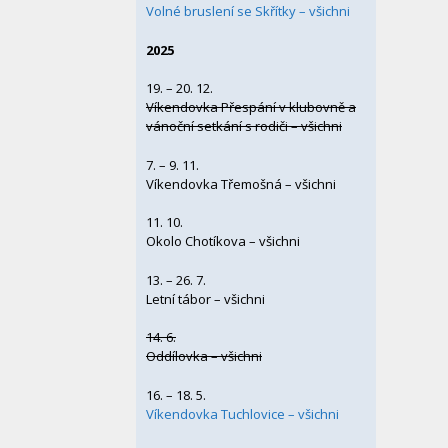
Volné bruslení se Skřítky – všichni
2025
19. – 20. 12.
Víkendovka Přespání v klubovně a
vánoční setkání s rodiči – všichni
7. – 9. 11.
Víkendovka Třemošná – všichni
11. 10.
Okolo Chotíkova – všichni
13. – 26. 7.
Letní tábor – všichni
14. 6.
Oddílovka – všichni
16. – 18. 5.
Víkendovka Tuchlovice – všichni