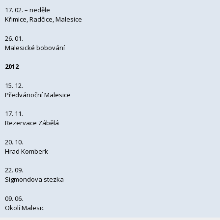
17. 02. – neděle
Křimice, Radčice, Malesice
26. 01.
Malesické bobování
2012
15. 12.
Předvánoční Malesice
17. 11.
Rezervace Zábělá
20. 10.
Hrad Komberk
22. 09.
Sigmondova stezka
09. 06.
Okolí Malesic