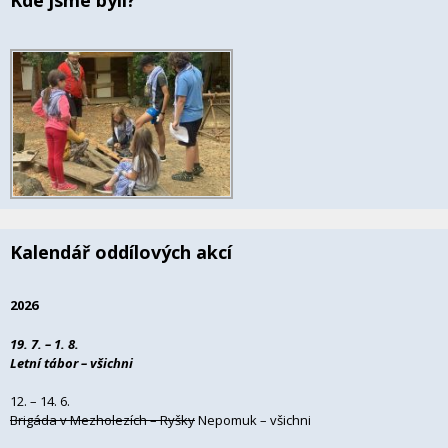
Kalendář oddílových akcí
2026
19. 7. – 1. 8.
Letní tábor – všichni
12. – 14. 6.
Brigáda v Mezholezích – Ryšky
Nepomuk – všichni