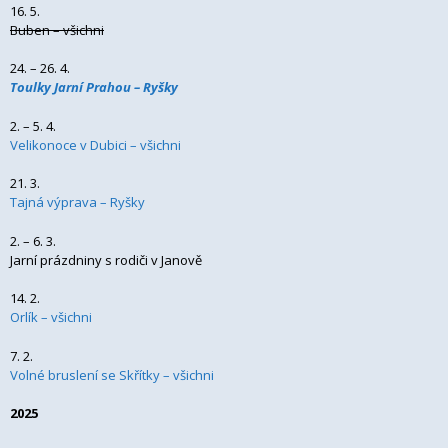
16. 5.
Buben – všichni
24. – 26. 4.
Toulky Jarní Prahou – Ryšky
2. – 5. 4.
Velikonoce v Dubici – všichni
21. 3.
Tajná výprava – Ryšky
2. – 6. 3.
Jarní prázdniny s rodiči v Janově
14. 2.
Orlík – všichni
7. 2.
Volné bruslení se Skřítky – všichni
2025