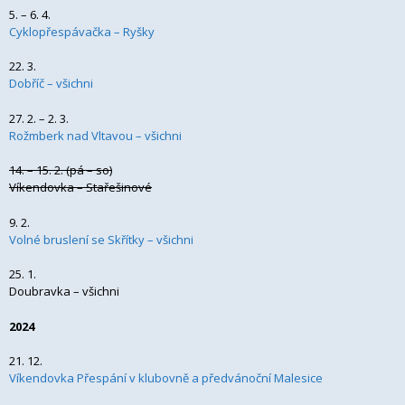
5. – 6. 4.
Cyklopřespávačka – Ryšky
22. 3.
Dobříč – všichni
27. 2. – 2. 3.
Rožmberk nad Vltavou – všichni
14. – 15. 2. (pá – so)
Víkendovka – Stařešinové
9. 2.
Volné bruslení se Skřítky – všichni
25. 1.
Doubravka – všichni
2024
21. 12.
Víkendovka Přespání v klubovně a předvánoční Malesice