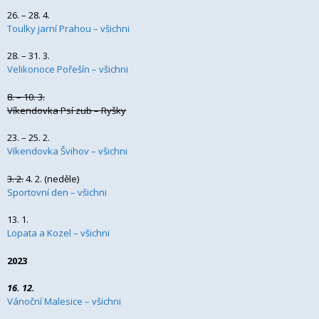
26. – 28. 4.
Toulky jarní Prahou – všichni
28. – 31. 3.
Velikonoce Pořešín – všichni
8. – 10. 3.
Víkendovka Psí zub – Ryšky
23. – 25. 2.
Víkendovka Švihov – všichni
3. 2.
4. 2. (neděle)
Sportovní den – všichni
13. 1.
Lopata a Kozel – všichni
2023
16. 12.
Vánoční Malesice – všichni