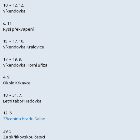
10. – 12. 12.
Víkendovka
6.
11.
Rysí překvapení
15. – 17. 10.
Víkendovka Kralovice
17. – 19. 9.
Víkendovka Horní Bříza
4. 9.
Okolo Krkavce
18. – 31. 7.
Letní tábor Hadovka
12. 6.
Zřícenina hradu Salon
29. 5.
Za skřítkovskou čepicí