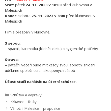
Sraz:
pátek
24. 11. 2023 v 18:00
před klubovnou v
Malesicích
Konec:
sobota
25. 11. 2023 v 8:00
před klubovnou v
Malesicích
Film a přespání v klubovně.
S sebou:
– spacák, karimatku (klidně i deku) a hygienické potřeby
Strava:
– páteční večeři bude mít každý svou, sobotní snídani
uděláme společnou z nakoupených zásob
Účast stačí nahlásit na úterní schůzce.
Rubriky
Schůzky a výpravy
Krkavec – fotky
Vánoční Malesice – propozice