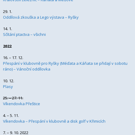
29. 1.
Oddílová zkouška a Lego výstava – Ryšky
14. 1.
Sčítání ptactva – všichni
2022
16. – 17. 12.
Přespání v klubovně pro Ryšky (Méďata a Káňata se přidají v sobotu
ráno) – Vánoční oddílovka
10. 12.
Plasy
25. – 27. 11.
Víkendovka Přeštice
4. – 5. 11.
Víkendovka – Přespání v klubovně a disk golf v Křimicích
7. – 9. 10. 2022