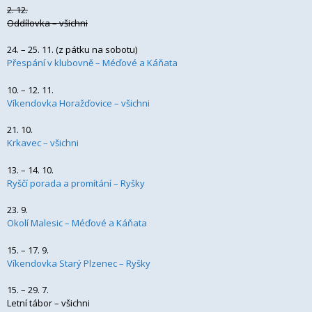
2. 12.
Oddílovka – všichni
24. – 25. 11. (z pátku na sobotu)
Přespání v klubovně – Méďové a Káňata
10. – 12. 11.
Víkendovka Horažďovice – všichni
21. 10.
Krkavec – všichni
13. – 14. 10.
Ryščí porada a promítání – Ryšky
23. 9.
Okolí Malesic – Méďové a Káňata
15. – 17. 9.
Víkendovka Starý Plzenec – Ryšky
15. – 29. 7.
Letní tábor – všichni