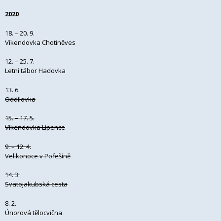
2020
18. – 20. 9.
Víkendovka Chotiněves
12. – 25. 7.
Letní tábor Hadovka
13. 6.
Oddílovka
15. – 17. 5.
Víkendovka Lipence
9. – 12. 4.
Velikonoce v Pořešíně
14. 3.
Svatojakubská cesta
8. 2.
Únorová tělocvična