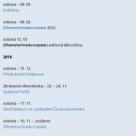
sobota – 09. 03.
Dobřany
sobota – 09. 02.
Zřícenina hradu Lopata
ZOO
sobota 12. 01.
Zřícenina hradu Lopata
Lednová tělocvična
2018
sobota – 15. 12.
Předvánoční Malesice
Zkrácená víkendovka – 23. – 24. 11.
Spálené Poříčí
sobota – 17. 11.
Okolí Malesic se symbolem Československa
sobota – 10. 11. – zrušeno
Zřícenina hradu Lopata