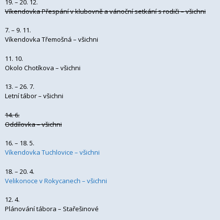
19. – 20. 12.
Víkendovka Přespání v klubovně a vánoční setkání s rodiči – všichni
7. – 9. 11.
Víkendovka Třemošná – všichni
11. 10.
Okolo Chotíkova – všichni
13. – 26. 7.
Letní tábor – všichni
14. 6.
Oddílovka – všichni
16. – 18. 5.
Víkendovka Tuchlovice – všichni
18. – 20. 4.
Velikonoce v Rokycanech – všichni
12. 4.
Plánování tábora – Stařešinové