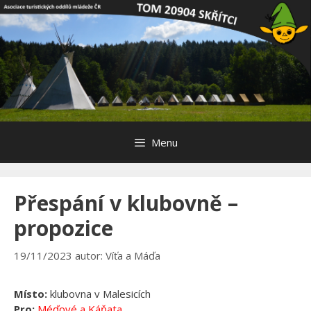
Přeskočit
na
obsah
Menu
Přespání v klubovně –
propozice
19/11/2023
autor:
Víťa a Máďa
Místo:
klubovna v Malesicích
Pro:
Méďové a Káňata