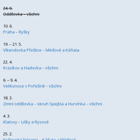
24. 6.
Oddílovka – všichni
10. 6.
Praha – Ryšky
19. – 21. 5.
Víkendovka Přeštice – Méďové a Káňata
22. 4.
Krasíkov a Hadovka – všichni
6. – 9. 4.
Velikonoce v Pořešíně – všichni
18. 3.
Zimní oddílovka – okruh Spejbla a Hurvínka – všichni
4. 3.
Klatovy – Lišky a Rysové
25. 2.
Království železnic – Káňata a Méďové