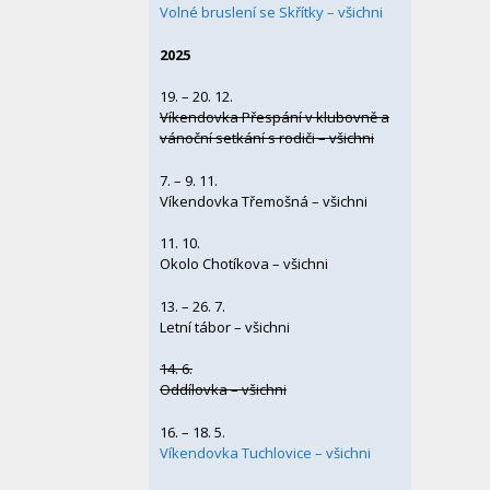
Volné bruslení se Skřítky – všichni
2025
19. – 20. 12.
Víkendovka Přespání v klubovně a
vánoční setkání s rodiči – všichni
7. – 9. 11.
Víkendovka Třemošná – všichni
11. 10.
Okolo Chotíkova – všichni
13. – 26. 7.
Letní tábor – všichni
14. 6.
Oddílovka – všichni
16. – 18. 5.
Víkendovka Tuchlovice – všichni