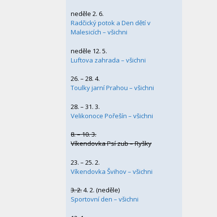
neděle 2. 6.
Radčický potok a Den dětí v
Malesicích – všichni
neděle 12. 5.
Luftova zahrada – všichni
26. – 28. 4.
Toulky jarní Prahou – všichni
28. – 31. 3.
Velikonoce Pořešín – všichni
8. – 10. 3.
Víkendovka Psí zub – Ryšky
23. – 25. 2.
Víkendovka Švihov – všichni
3. 2.
4. 2. (neděle)
Sportovní den – všichni