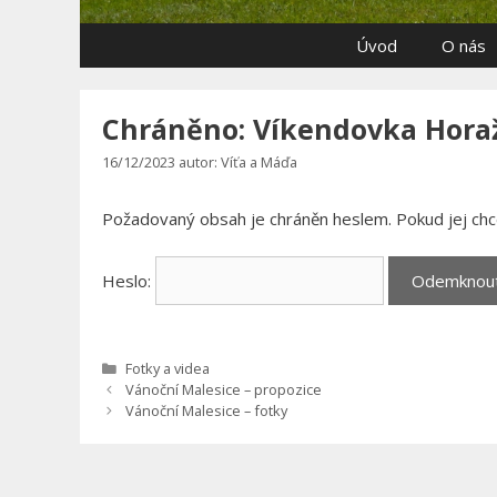
Úvod
O nás
Chráněno: Víkendovka Horaž
16/12/2023
autor:
Víťa a Máďa
Požadovaný obsah je chráněn heslem. Pokud jej chce
Heslo:
Rubriky
Fotky a videa
Vánoční Malesice – propozice
Vánoční Malesice – fotky