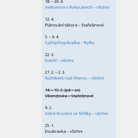
18. – 20. 4.
Velikonoce v Rokycanech – všichni
12. 4.
Plánování tábora – Stařešinové
5. – 6. 4.
Cyklopřespávačka – Ryšky
22. 3.
Dobříč – všichni
27. 2. – 2. 3.
Rožmberk nad Vltavou – všichni
14. – 15. 2. (pá – so)
Víkendovka – Stařešinové
9. 2.
Volné bruslení se Skřítky – všichni
25. 1.
Doubravka – všichni