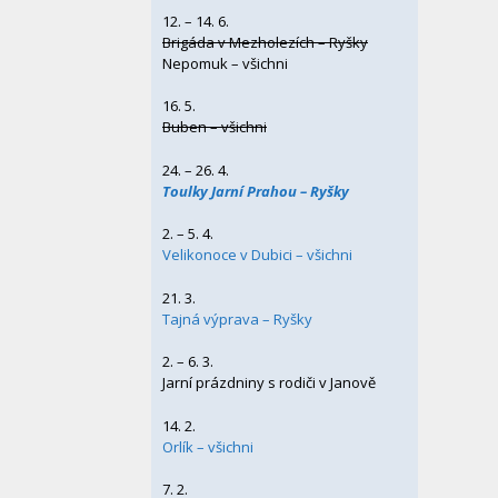
12. – 14. 6.
Brigáda v Mezholezích – Ryšky
Nepomuk – všichni
16. 5.
Buben – všichni
24. – 26. 4.
Toulky Jarní Prahou – Ryšky
2. – 5. 4.
Velikonoce v Dubici – všichni
21. 3.
Tajná výprava – Ryšky
2. – 6. 3.
Jarní prázdniny s rodiči v Janově
14. 2.
Orlík – všichni
7. 2.