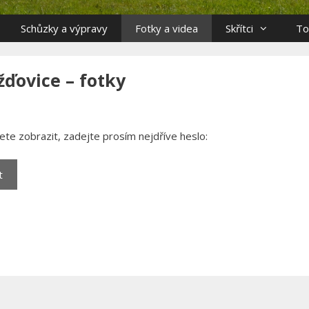
Schůzky a výpravy
Fotky a videa
Skřítci
To
ďovice – fotky
te zobrazit, zadejte prosím nejdříve heslo: