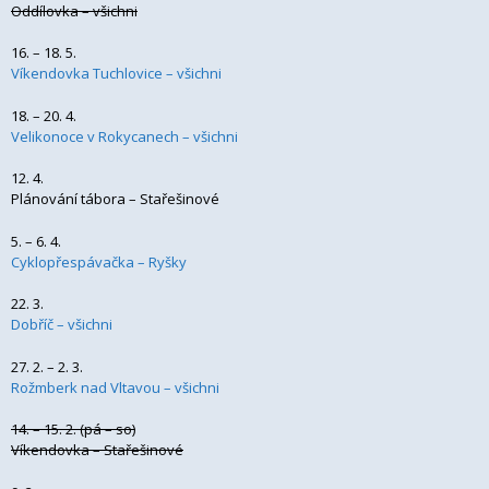
Oddílovka – všichni
16. – 18. 5.
Víkendovka Tuchlovice – všichni
18. – 20. 4.
Velikonoce v Rokycanech – všichni
12. 4.
Plánování tábora – Stařešinové
5. – 6. 4.
Cyklopřespávačka – Ryšky
22. 3.
Dobříč – všichni
27. 2. – 2. 3.
Rožmberk nad Vltavou – všichni
14. – 15. 2. (pá – so)
Víkendovka – Stařešinové