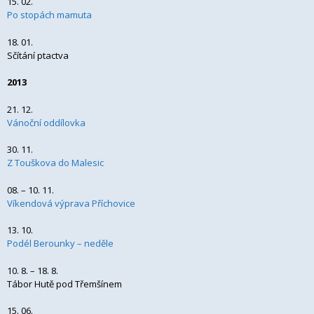
15. 02.
Po stopách mamuta
18. 01.
Sčítání ptactva
2013
21. 12.
Vánoční oddílovka
30. 11.
Z Touškova do Malesic
08. – 10. 11.
Víkendová výprava Příchovice
13. 10.
Podél Berounky – neděle
10. 8. – 18. 8.
Tábor Hutě pod Třemšínem
15. 06.