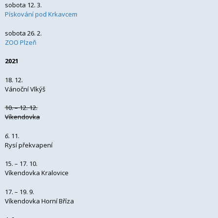
sobota 12. 3.
Pískování pod Krkavcem
sobota 26. 2.
ZOO Plzeň
2021
18. 12.
Vánoční Vlkýš
10. – 12. 12.
Víkendovka
6.
11.
Rysí překvapení
15. – 17. 10.
Víkendovka Kralovice
17. – 19. 9.
Víkendovka Horní Bříza