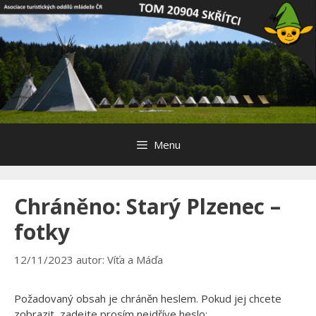
Přeskočit
na
obsah
Menu
Chráněno: Starý Plzenec –
fotky
12/11/2023
autor:
Víťa a Máďa
Požadovaný obsah je chráněn heslem. Pokud jej chcete
zobrazit, zadejte prosím nejdříve heslo: