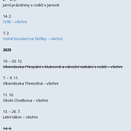
Jarní prázdniny s rodiči v Janově
14. 2.
Orlík – všichni
7. 2.
Volné bruslení se Skřítky – všichni
2025
19. – 20. 12.
Víkendovka Přespání v klubovně a vánoční setkání s rodiči – všichni
7. – 9. 11.
Víkendovka Třemošná – všichni
11. 10.
Okolo Chotíkova – všichni
13. – 26. 7.
Letní tábor – všichni
14. 6.