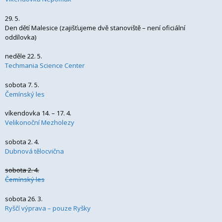
29. 5.
Den dětí Malesice (zajišťujeme dvě stanoviště – není oficiální
oddílovka)
neděle 22. 5.
Techmania Science Center
sobota 7. 5.
Čemínský les
víkendovka 14. – 17. 4.
Velikonoční Mezholezy
sobota 2. 4.
Dubnová tělocvična
sobota 2. 4.
Čemínský les
sobota 26. 3.
Ryščí výprava – pouze Ryšky