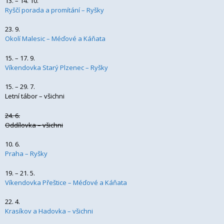
13. – 14. 10.
Ryščí porada a promítání – Ryšky
23. 9.
Okolí Malesic – Méďové a Káňata
15. – 17. 9.
Víkendovka Starý Plzenec – Ryšky
15. – 29. 7.
Letní tábor – všichni
24. 6.
Oddílovka – všichni
10. 6.
Praha – Ryšky
19. – 21. 5.
Víkendovka Přeštice – Méďové a Káňata
22. 4.
Krasíkov a Hadovka – všichni