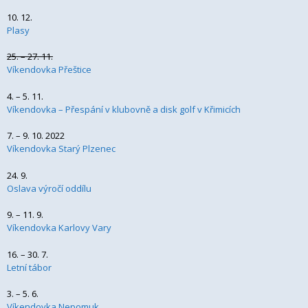
10. 12.
Plasy
25. – 27. 11.
Víkendovka Přeštice
4. – 5. 11.
Víkendovka – Přespání v klubovně a disk golf v Křimicích
7. – 9. 10. 2022
Víkendovka Starý Plzenec
24. 9.
Oslava výročí oddílu
9. – 11. 9.
Víkendovka Karlovy Vary
16. – 30. 7.
Letní tábor
3. – 5. 6.
Víkendovka Nepomuk