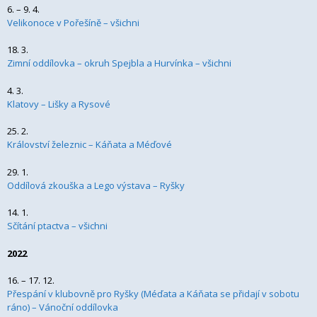
6. – 9. 4.
Velikonoce v Pořešíně – všichni
18. 3.
Zimní oddílovka – okruh Spejbla a Hurvínka – všichni
4. 3.
Klatovy – Lišky a Rysové
25. 2.
Království železnic – Káňata a Méďové
29. 1.
Oddílová zkouška a Lego výstava – Ryšky
14. 1.
Sčítání ptactva – všichni
2022
16. – 17. 12.
Přespání v klubovně pro Ryšky (Méďata a Káňata se přidají v sobotu
ráno) – Vánoční oddílovka