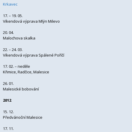
Krkavec
17. – 19. 05.
Víkendová výprava Mlýn Milevo
20. 04.
Malochova skalka
22. – 24. 03.
Víkendová výprava Spálené Poříčí
17. 02. – neděle
Křimice, Radčice, Malesice
26. 01.
Malesické bobování
2012
15. 12.
Předvánoční Malesice
17. 11.