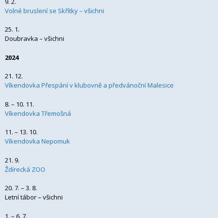
9. 2.
Volné bruslení se Skřítky – všichni
25. 1.
Doubravka – všichni
2024
21. 12.
Víkendovka Přespání v klubovně a předvánoční Malesice
8. – 10. 11.
Víkendovka Třemošná
11. – 13. 10.
Víkendovka Nepomuk
21. 9.
Ždírecká ZOO
20. 7. – 3. 8.
Letní tábor – všichni
1. – 6. 7.