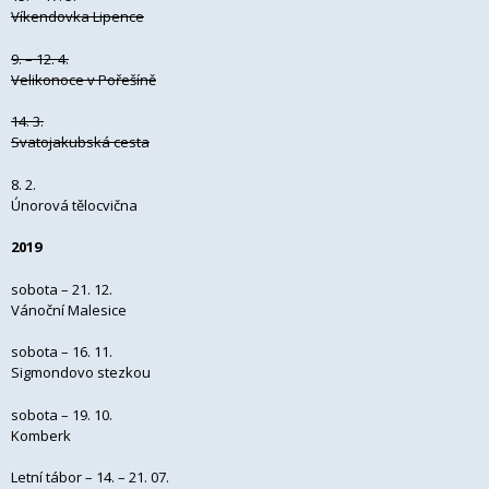
Víkendovka Lipence
9. – 12. 4.
Velikonoce v Pořešíně
14. 3.
Svatojakubská cesta
8. 2.
Únorová tělocvična
2019
sobota – 21. 12.
Vánoční Malesice
sobota – 16. 11.
Sigmondovo stezkou
sobota – 19. 10.
Komberk
Letní tábor – 14. – 21. 07.