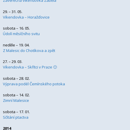
Závěrečná víkendovka Zábělá
29. – 31. 05.
Víkendovka – Horažďovice
sobota – 16. 05.
Údolí měsíčního svitu
neděle – 19. 04.
Z Malesic do Chotíkova a zpět
27. – 29. 03.
Víkendovka – Skřítci v Praze 🙂
sobota – 28. 02.
Výprava podél Čemínského potoka
sobota – 14. 02.
Zimní Malesice
sobota – 17. 01.
Sčítání ptactva
2014