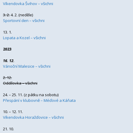
Víkendovka Švihov – všichni
3. 2.
4. 2. (neděle)
Sportovní den – všichni
13. 1.
Lopata a Kozel – všichni
2023
16. 12.
Vánoční Malesice – všichni
2. 12.
Oddílovka – všichni
24. – 25. 11. (z pátku na sobotu)
Přespání v klubovně – Méďové a Káňata
10. – 12. 11.
Víkendovka Horažďovice – všichni
21. 10.