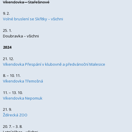
Víkendovka – Stařešinové
9. 2.
Volné bruslení se Skřítky – všichni
25. 1.
Doubravka – všichni
2024
21. 12.
Víkendovka Přespání v klubovně a předvánoční Malesice
8. – 10. 11.
Víkendovka Třemošná
11. – 13. 10.
Víkendovka Nepomuk
21. 9.
Ždírecká ZOO
20. 7. – 3. 8.
Letní tábor – všichni