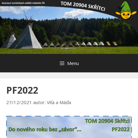
Přeskočit
na
obsah
Menu
PF2022
27/12/2021
autor:
Víťa a Máďa