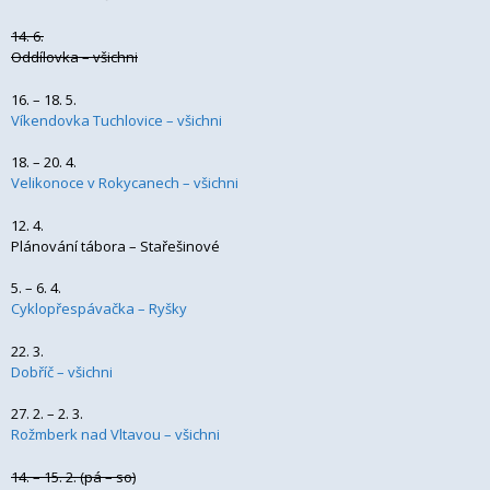
14. 6.
Oddílovka – všichni
16. – 18. 5.
Víkendovka Tuchlovice – všichni
18. – 20. 4.
Velikonoce v Rokycanech – všichni
12. 4.
Plánování tábora – Stařešinové
5. – 6. 4.
Cyklopřespávačka – Ryšky
22. 3.
Dobříč – všichni
27. 2. – 2. 3.
Rožmberk nad Vltavou – všichni
14. – 15. 2. (pá – so)