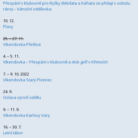
Přespání v klubovně pro Ryšky (Méďata a Káňata se přidají v sobotu
ráno) – Vánoční oddílovka
10. 12.
Plasy
25. – 27. 11.
Víkendovka Přeštice
4. – 5. 11.
Víkendovka – Přespání v klubovně a disk golf v Křimicích
7. – 9. 10. 2022
Víkendovka Starý Plzenec
24. 9.
Oslava výročí oddílu
9. – 11. 9.
Víkendovka Karlovy Vary
16. – 30. 7.
Letní tábor