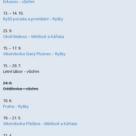
Krkavec – všichni
13. – 14. 10.
Ryščí porada a promítání – Ryšky
23. 9.
Okolí Malesic – Méďové a Káňata
15. – 17. 9.
Víkendovka Starý Plzenec – Ryšky
15. – 29. 7.
Letní tábor – všichni
24. 6.
Oddílovka – všichni
10. 6.
Praha – Ryšky
19. – 21. 5.
Víkendovka Přeštice – Méďové a Káňata
22. 4.