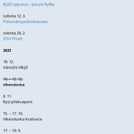
Ryščí výprava – pouze Ryšky
sobota 12. 3.
Pískování pod Krkavcem
sobota 26. 2.
ZOO Plzeň
2021
18. 12.
Vánoční Vlkýš
10. – 12. 12.
Víkendovka
6.
11.
Rysí překvapení
15. – 17. 10.
Víkendovka Kralovice
17. – 19. 9.