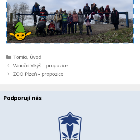
Rubriky
Tomíci
,
Úvod
Vánoční Vlkýš – propozice
ZOO Plzeň – propozice
Podporují nás