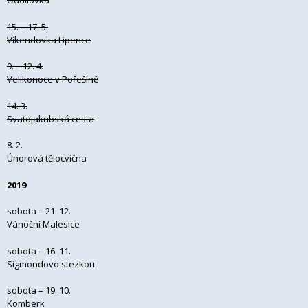
Oddílovka
15. – 17. 5.
Víkendovka Lipence
9. – 12. 4.
Velikonoce v Pořešíně
14. 3.
Svatojakubská cesta
8. 2.
Únorová tělocvična
2019
sobota – 21. 12.
Vánoční Malesice
sobota – 16. 11.
Sigmondovo stezkou
sobota – 19. 10.
Komberk