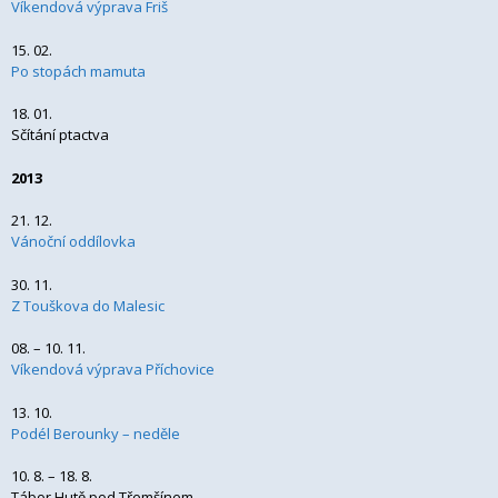
Víkendová výprava Friš
15. 02.
Po stopách mamuta
18. 01.
Sčítání ptactva
2013
21. 12.
Vánoční oddílovka
30. 11.
Z Touškova do Malesic
08. – 10. 11.
Víkendová výprava Příchovice
13. 10.
Podél Berounky – neděle
10. 8. – 18. 8.
Tábor Hutě pod Třemšínem