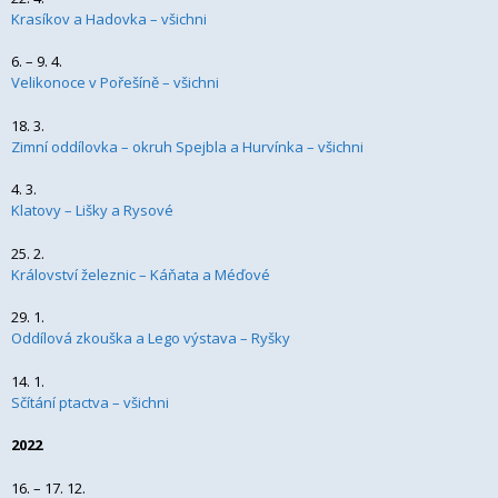
Krasíkov a Hadovka – všichni
6. – 9. 4.
Velikonoce v Pořešíně – všichni
18. 3.
Zimní oddílovka – okruh Spejbla a Hurvínka – všichni
4. 3.
Klatovy – Lišky a Rysové
25. 2.
Království železnic – Káňata a Méďové
29. 1.
Oddílová zkouška a Lego výstava – Ryšky
14. 1.
Sčítání ptactva – všichni
2022
16. – 17. 12.