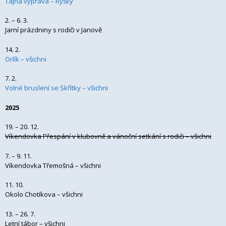
Tajná výprava – Ryšky
2. – 6. 3.
Jarní prázdniny s rodiči v Janově
14. 2.
Orlík – všichni
7. 2.
Volné bruslení se Skřítky – všichni
2025
19. – 20. 12.
Víkendovka Přespání v klubovně a vánoční setkání s rodiči – všichni
7. – 9. 11.
Víkendovka Třemošná – všichni
11. 10.
Okolo Chotíkova – všichni
13. – 26. 7.
Letní tábor – všichni