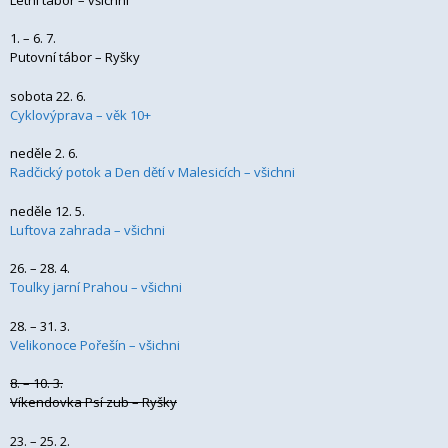
1. – 6. 7.
Putovní tábor – Ryšky
sobota 22. 6.
Cyklovýprava – věk 10+
neděle 2. 6.
Radčický potok a Den dětí v Malesicích – všichni
neděle 12. 5.
Luftova zahrada – všichni
26. – 28. 4.
Toulky jarní Prahou – všichni
28. – 31. 3.
Velikonoce Pořešín – všichni
8. – 10. 3.
Víkendovka Psí zub – Ryšky
23. – 25. 2.