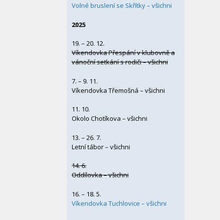
Volné bruslení se Skřítky – všichni
2025
19. – 20. 12.
Víkendovka Přespání v klubovně a
vánoční setkání s rodiči – všichni
7. – 9. 11.
Víkendovka Třemošná – všichni
11. 10.
Okolo Chotíkova – všichni
13. – 26. 7.
Letní tábor – všichni
14. 6.
Oddílovka – všichni
16. – 18. 5.
Víkendovka Tuchlovice – všichni