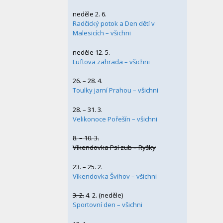
neděle 2. 6.
Radčický potok a Den dětí v
Malesicích – všichni
neděle 12. 5.
Luftova zahrada – všichni
26. – 28. 4.
Toulky jarní Prahou – všichni
28. – 31. 3.
Velikonoce Pořešín – všichni
8. – 10. 3.
Víkendovka Psí zub – Ryšky
23. – 25. 2.
Víkendovka Švihov – všichni
3. 2.
4. 2. (neděle)
Sportovní den – všichni