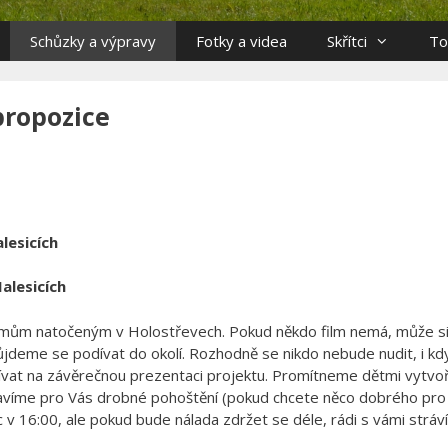
Schůzky a výpravy
Fotky a videa
Skřítci
To
propozice
lesicích
alesicích
mům natočeným v Holostřevech. Pokud někdo film nemá, může si 
jdeme se podívat do okolí. Rozhodně se nikdo nebude nudit, i kdy
ívat na závěrečnou prezentaci projektu. Promítneme dětmi vytvoř
pravíme pro Vás drobné pohoštění (pokud chcete něco dobrého pro
 16:00, ale pokud bude nálada zdržet se déle, rádi s vámi stráv