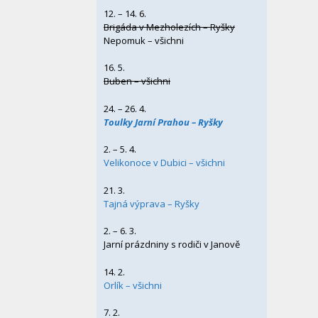
12. – 14. 6.
Brigáda v Mezholezích – Ryšky
Nepomuk – všichni
16. 5.
Buben – všichni
24. – 26. 4.
Toulky Jarní Prahou – Ryšky
2. – 5. 4.
Velikonoce v Dubici – všichni
21. 3.
Tajná výprava – Ryšky
2. – 6. 3.
Jarní prázdniny s rodiči v Janově
14. 2.
Orlík – všichni
7. 2.