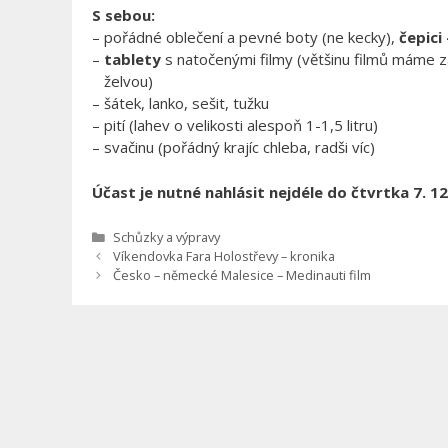
S sebou:
– pořádné oblečení a pevné boty (ne kecky),
čepici
–
tablety
s natočenými filmy (většinu filmů máme z
želvou)
– šátek, lanko, sešit, tužku
– pití (lahev o velikosti alespoň 1-1,5 litru)
– svačinu (pořádný krajíc chleba, radši víc)
Účast je nutné nahlásit nejdéle do čtvrtka 7. 12
Rubriky
Schůzky a výpravy
Víkendovka Fara Holostřevy – kronika
Česko – německé Malesice – Medinauti film