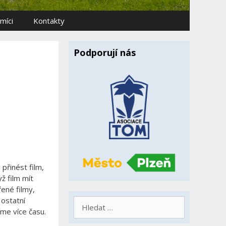
míci
Kontakty
Podporují nás
přinést film,
ž film mít
ené filmy,
 ostatní
Hledat:
íme více času.