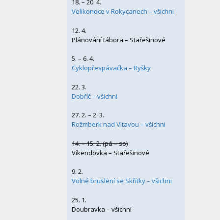
18. – 20. 4.
Velikonoce v Rokycanech – všichni
12. 4.
Plánování tábora – Stařešinové
5. – 6. 4.
Cyklopřespávačka – Ryšky
22. 3.
Dobříč – všichni
27. 2. – 2. 3.
Rožmberk nad Vltavou – všichni
14. – 15. 2. (pá – so)
Víkendovka – Stařešinové
9. 2.
Volné bruslení se Skřítky – všichni
25. 1.
Doubravka – všichni