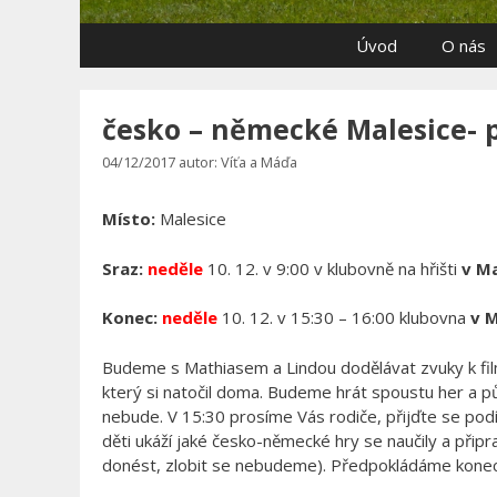
Úvod
O nás
česko – německé Malesice- 
04/12/2017
autor:
Víťa a Máďa
Místo:
Malesice
Sraz:
neděle
10. 12. v 9:00 v klubovně na hřišti
v Ma
Konec:
neděle
10. 12. v 15:30 – 16:00 klubovna
v M
Budeme s Mathiasem a Lindou dodělávat zvuky k fil
který si natočil doma. Budeme hrát spoustu her a pů
nebude. V 15:30 prosíme Vás rodiče, přijďte se pod
děti ukáží jaké česko-německé hry se naučily a při
donést, zlobit se nebudeme). Předpokládáme konec v